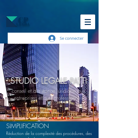
CP
LEGAL
Se connecter
STUDIO LEGALE PATTI
conseil et assistance juridique aux
entreprises et aux professionnels
SIMPLIFICATION
Réduction de la complexité des procédures, des