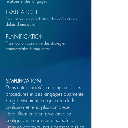
relations et des langages
ÉVALUATION
Évaluation des possibilités, des coûts et des
délais d’une action
PLANIFICATION
Planification constante des stratégies
commerciales à long terme
SIMPLIFICATION
Dans notre société, la complexité des
procédures et des langages augmente
progressivement, ce qui crée de la
confusion et rend plus complexe
l’identification d’un problème, sa
configuration correcte et sa solution.
Dans ce contexte, nous pensons qu’une