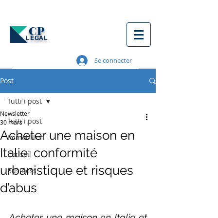
CP
LEGAL
Se connecter
Post
Tutti i post
Newsletter
Tutti i post
30 mars
Acheter une maison en
Immobilier
Italie: conformité
Conseil
urbanistique et risques
Business
d’abus
Acheter une maison en Italie et 